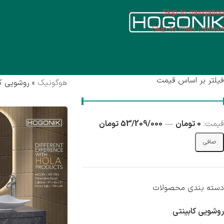
Skip to navigation
ر
Skip to main content
فیلتر بر اساس قیمت
هوگونیک
»
روشویی کا
قيمت:
0 تومان
—
53/209/000 تومان
صافی
دسته بندی محصولات
روشویی کابینتی