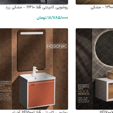
روشویی کابینتی هُلا H610 – مشکی زرد
۱۸/۷۸۵/۰۰۰
تومان
روشویی کابینتی هُلا HD5001 آجری