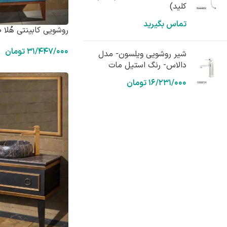
کلید)
تماس بگیرید
روشویی کابینتی هُلا H950
۳۱/۴۴۷/۰۰۰
تومان
شیر روشویی ویلسون- مدل
دالاس- رنگ استیل مات
۱۶/۲۳۱/۰۰۰
تومان