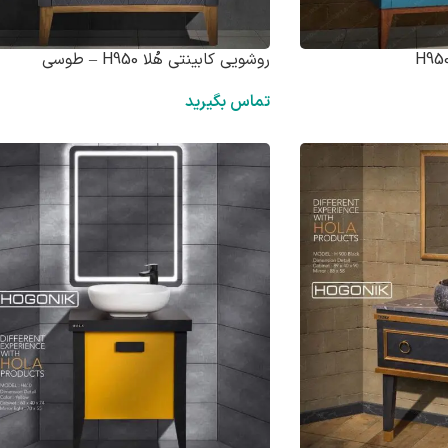
روشویی کابینتی هُلا H950 – طوسی
تماس بگیرید