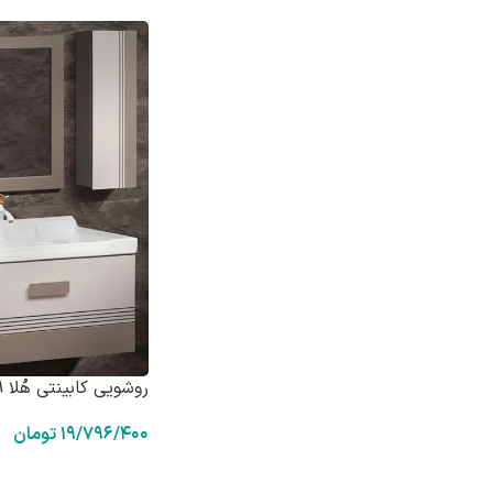
روشویی کابینتی هُلا HD8009
۱۹/۷۹۶/۴۰۰
تومان