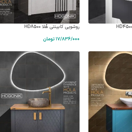
روشویی کابینتی هُلا HD8500
۱۷/۸۳۶/۰۰۰
تومان