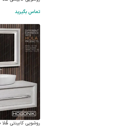
تماس بگیرید
روشویی کابینتی هُلا HD1100