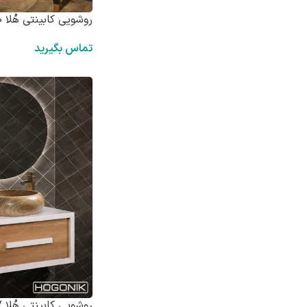
روشویی کابینتی هُلا H900 – مشکی
تماس بگیرید
روشویی کابینتی هُلا HD7007