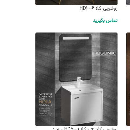
روشویی هُلا HD1006
تماس بگیرید
روشویی کابینتی هُلا HD5001 سفید