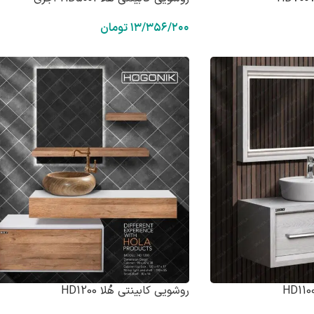
۱۳/۳۵۶/۲۰۰
تومان
روشویی کابینتی هُلا HD1200