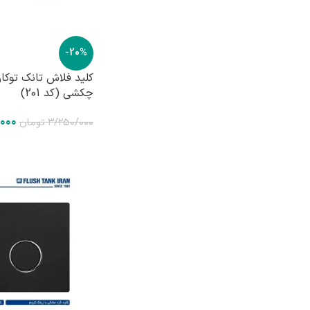
-20%
کلید فلاش تانک توکار
چکشی (کد 201)
/۰۰۰
۳/۲۵۰/۰۰۰
تومان