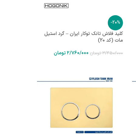
-20%
کلید فلاش تانک توکار ایران – گرد استیل
مات (کد 20)
۲/۷۶۰/۰۰۰
تومان
۳/۴۵۰/۰۰۰
تومان