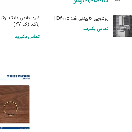
۲۱/۹۵۹/۰۰۰
تومان
کلید فلاش تانک توکار
روشویی کابینتی هُلا HD6005
رزگلد (کد 27)
تماس بگیرید
تماس بگیرید